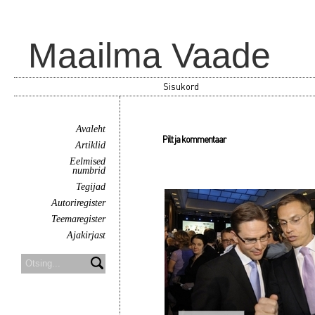
Maailma Vaade
Sisukord
Avaleht
Pilt ja kommentaar
Artiklid
Eelmised
numbrid
Tegijad
Autoriregister
Teemaregister
Ajakirjast