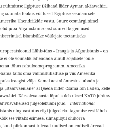
iku rühmituse Egiptuse Džihaad liider Ayman al-Zawahiri,
ing suunata fookus võitluselt Egiptuse sekulaarsete
meerika Ühendriikide vastu. Suure eesmärgi nimel
 olid juba Afganistani sõjast suured kogemused
seerimisel islamistlike võitlejate toetamiseks.
roperatsioonid Lähis-Idas – Iraagis ja Afganistanis – on
e ei ole võimalik lahendada ainult sõjalisele jõule
aasnema tõhus rahuloomeprogramm. Ameerika
bama täitis oma valimislubaduse ja viis Ameerika
puks Iraagist välja. Samal aastal õnnestus tabada ja
õja „staarvaenlane” al-Qaeda liider Osama bin-Laden, kelle
l-Zawa-hiri. Käesoleva aasta lõpul suleb uksed NATO juhitav
ahvusvahelised julgeolekuabi-jõud –
International
istanis ning vastutus riigi julgeoleku tagamise eest läheb
õik see viitaks esimesel silmapilgul olukorra
as, kuid piirkonnast tulevad uudised on endiselt ärevad.