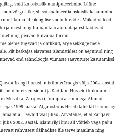
gajärg, vaid ka oskuslik manipuleerimine Lääne
ioonivõrgustike, sh sotsiaalmeedia oskuslik kasutamine
äärmuslikuma ideoloogilise voolu huvides. Võikad videod
akirjanikest ning humanitaarabitöötajatest täidavad
annet ning peavad külvama hirmu
– me oleme tugevad ja ohtlikud, ärge sekkuge meie
le. Pilt keskajas elavatest islamistidest on aegunud ning
nnevad end tehnoloogia viimaste saavutuste kasutamisel
Qae-da Iraagi harust, mis ilmus Iraagis välja 2004. aastal
itsiooni interventsiooni ja Saddam Husseini kukutamist.
 Abu Musab al-Zarqawi (sünnipärase nimega Ahmad
s rajas 1999. aastal Afganistanis Herati lähedal Islamiriigi
e Jama’at al-Tawhid wal-Jihad. Arvatakse, et al-Zarqawi
juba 2002. aastal. Islamiriigi lipu all võitleb väga palju
nevast rahvusest džihadiste üle terve maailma ning