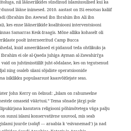
itoluga, nii lääneriikides sündinud islamiusulised kui ka
dunud lääne inimesed. 2010. aastast on ISi eesotsas kaliif
di (Ibrahim ibn Awwad ibn Ibrahim ibn Ali ibn
, kes enne lääneriikide koalitsiooni interventsiooni
nnas Samarras Kesk-Iraagis. Mõne allika kohaselt oli
riklaste poolt interneeritud Camp Bucca
edal, kuid ameeriklased ei pidanud teda ohtlikuks ja
if Ibrahim ei ole al-Qaeda juhiga Ayman al-Zawahiri’ga
 vaid on juhtimisstiililt juht-sõdalane, kes on tegutsenud
al ning osaleb siiani sõjaliste operatsioonide
ma isiklikku populaarsust kaasvõitlejate seas.
ister John Kerry on öelnud: „Islam on rahumeelne
mestele omaseid väärtusi.” Tema sõnade järgi pole
lt lipukirjana kasutava religiooni põhimõtetega väga palju
on sunni islami konservatiivne usuvool, mis seab
islami juurde (
salafi
— araabia k ʻesivanemad’) ja nad