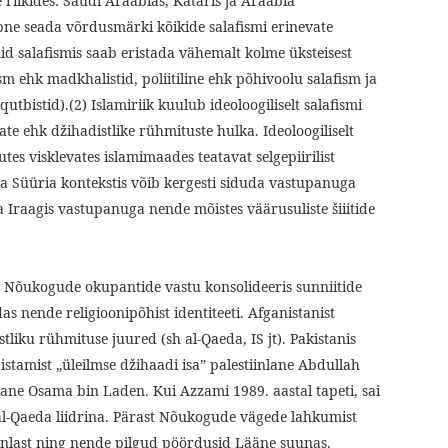
 riikides: Saudi Araabias, Kataris ja Araabia
pne seada võrdusmärki kõikide salafismi erinevate
id salafismis saab eristada vähemalt kolme üksteisest
sm ehk madkhalistid, poliitiline ehk põhivoolu salafism ja
qutbistid).(2) Islamiriik kuulub ideoloogiliselt salafismi
te ehk džihadistlike rühmituste hulka. Ideoloogiliselt
tes visklevates islamimaades teatavat selgepiirilist
da Süüria kontekstis võib kergesti siduda vastupanuga
ga Iraagis vastupanuga nende mõistes väärusuliste šiiitide
s Nõukogude okupantide vastu konsolideeris sunniitide
 nende religioonipõhist identiteeti. Afganistanist
liku rühmituse juured (sh al-Qaeda, IS jt). Pakistanis
bistamist „üleilmse džihaadi isa” palestiinlane Abdullah
ne Osama bin Laden. Kui Azzami 1989. aastal tapeti, sai
al-Qaeda liidrina. Pärast Nõukogude vägede lahkumist
aenlast ning nende pilgud pöördusid Lääne suunas.