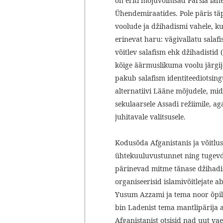
on eriti mõjuvõimsad Pärsia lahe
Ühendemiraatides. Pole päris tä
voolude ja džihadismi vahele, ku
erinevat haru: vägivallatu salafi
võitlev salafism ehk džihadistid (
kõige äärmuslikuma voolu järgija
pakub salafism identiteediotsingu
alternatiivi Lääne mõjudele, mi
sekulaarsele Assadi režiimile, a
juhitavale valitsusele.
Kodusõda Afganistanis ja võitlu
ühtekuuluvustunnet ning tugevdas
pärinevad mitme tänase džihadist
organiseerisid islamivõitlejate a
Yusum Azzami ja tema noor õpila
bin Ladenist tema mantlipärija 
Afganistanist otsisid nad uut v