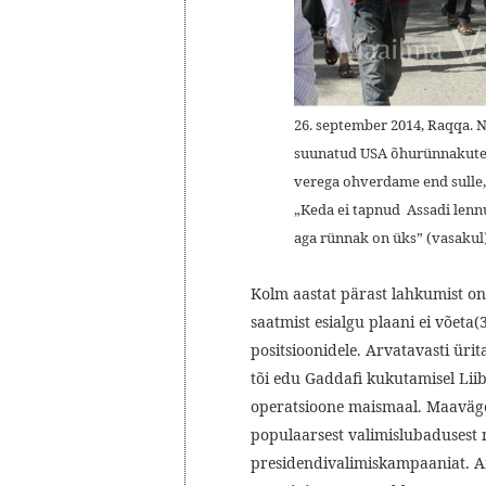
26. september 2014, Raqqa. N
suunatud USA õhurünnakute va
verega ohverdame end sulle, 
„Keda ei tapnud Assadi lennu
aga rünnak on üks” (vasakul)
Kolm aastat pärast lahkumist on
saatmist esialgu plaani ei võeta
positsioonidele. Arvatavasti üri
tõi edu Gaddafi kukutamisel Liib
operatsioone maismaal. Maaväg
populaarsest valimislubadusest 
presidendivalimiskampaaniat. Am