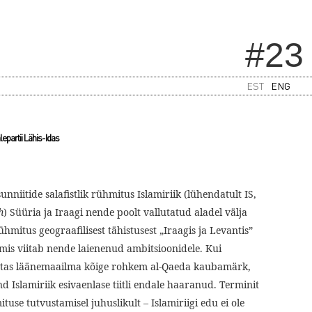
#23
EST
ENG
lepartii Lähis-Idas
unniitide salafistlik rühmitus Islamiriik (lühendatult IS,
h
) Süüria ja Iraagi nende poolt vallutatud aladel välja
ühmitus geograafilisest tähistusest „Iraagis ja Levantis”
mis viitab nende laienenud ambitsioonidele. Kui
tas läänemaailma kõige rohkem al-Qaeda kaubamärk,
d Islamiriik esivaenlase tiitli endale haaranud. Terminit
se tutvustamisel juhuslikult – Islamiriigi edu ei ole