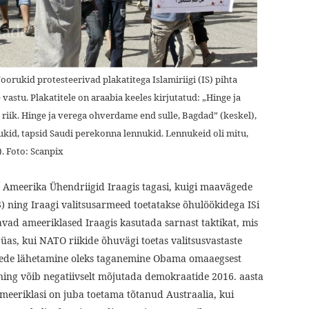
oorukid protesteerivad plakatitega Islamiriigi (IS) pihta
stu. Plakatitele on araabia keeles kirjutatud: „Hinge ja
riik. Hinge ja verega ohverdame end sulle, Bagdad” (keskel),
kid, tapsid Saudi perekonna lennukid. Lennukeid oli mitu,
. Foto: Scanpix
 Ameerika Ühendriigid Iraagis tagasi, kuigi maavägede
(3) ning Iraagi valitsusarmeed toetatakse õhulöökidega ISi
tavad ameeriklased Iraagis kasutada sarnast taktikat, mis
üas, kui NATO riikide õhuvägi toetas valitsusvastaste
ede lähetamine oleks taganemine Obama omaaegsest
ning võib negatiivselt mõjutada demokraatide 2016. aasta
eeriklasi on juba toetama tõtanud Austraalia, kui