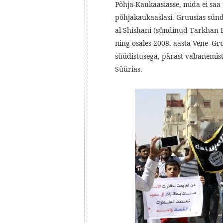
Põhja-Kaukaasiasse, mida ei saa t
põhjakaukaaslasi. Gruusias sünd
al-Shishani (sündinud Tarkhan Ba
ning osales 2008. aasta Vene–Gru
süüdistusega, pärast vabanemist 
Süürias.