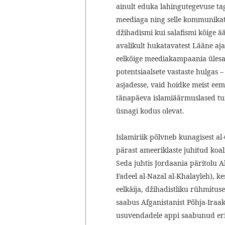
ainult eduka lahingutegevuse ta
meediaga ning selle kommunikats
džihadismi kui salafismi kõige 
avalikult hukatavatest Lääne aj
eelkõige meediakampaania üles
potentsiaalsete vastaste hulgas 
asjadesse, vaid hoidke meist eema
tänapäeva islamiäärmuslased tu
üsnagi kodus olevat.
Islamiriik põlvneb kunagisest al-
pärast ameeriklaste juhitud koal
Seda juhtis Jordaania päritolu
Fadeel al-Nazal al-Khalayleh), ke
eelkäija, džihadistliku rühmitus
saabus Afganistanist Põhja-Iraaki 
usuvendadele appi saabunud eri