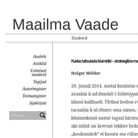
Maailma Vaade
Sisukord
Avaleht
Kuidas taltsutada Islamiriiki – strateegiline ma
Artiklid
Eelmised
Holger Mölder
numbrid
Tegijad
29. juunil 2014. aastal kuulutas s
Autoriregister
araabia k
ad-Dawlah l-ʾIslāmiyya
Teemaregister
islami kalifaadi. Ühtlasi loobus r
Ajakirjast
(araabia k
al-Sham
) oma nimes, 
kümmekond aastat tagasi hirmu
siis nüüd on ärevust tekitav brän
„kaubamärk” ei kasuta ma rühmitu