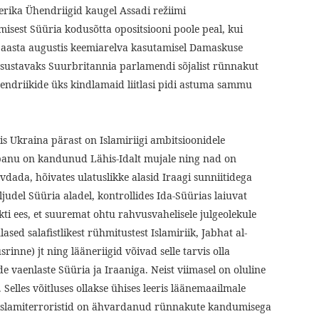
erika Ühendriigid kaugel Assadi režiimi
isest Süüria kodusõtta opositsiooni poole peal, kui
. aasta augustis keemiarelva kasutamisel Damaskuse
otsustavaks Suurbritannia parlamendi sõjalist rünnakut
hendriikide üks kindlamaid liitlasi pidi astuma sammu
is Ukraina pärast on Islamiriigi ambitsioonidele
epanu on kandunud Lähis-Idalt mujale ning nad on
dada, hõivates ulatuslikke alasid Iraagi sunniitidega
judel Süüria aladel, kontrollides Ida-Süürias laiuvat
kti ees, et suuremat ohtu rahvusvahelisele julgeolekule
sed salafistlikest rühmitustest Islamiriik, Jabhat al-
inne) jt ning lääneriigid võivad selle tarvis olla
 vaenlaste Süüria ja Iraaniga. Neist viimasel on oluline
. Selles võitluses ollakse ühises leeris läänemaailmale
slamiterroristid on ähvardanud rünnakute kandumisega