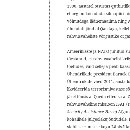
1990. aastatel otsustas qutbistl
et aeg on laiendada silmapiiri n
võimudega läänemaailma ning A
ühendati jõud al-Qaedaga, kellel
rahvusvaheliste võrgustike organi
Ameeriklaste ja NATO juhitud suu
tõestanud, et rahvusvahelisi kriis
toetudes, vaid sellega peab k
Ühendriikide president Barack O
Ühendriikide väed 2011. aasta lõ
likvideerida terrorismivastase s
järel tõusis al-Qaeda etteotsa a
rahvusvaheline missioon ISAF (r
Security Assistance Force
) Afgan
kohalikele julgeolekujõududele. K
stabiliseerimisele kogu Lähis-Id