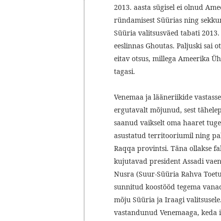
2013. aasta sügisel ei olnud Ame
ründamisest Süürias ning sekkum
Süüria valitsusväed tabati 2013
eeslinnas Ghoutas. Paljuski sai 
eitav otsus, millega Ameerika Ü
tagasi.
Venemaa ja lääneriikide vastasse
ergutavalt mõjunud, sest tähel
saanud vaikselt oma haaret tugev
asustatud territooriumil ning pal
Raqqa provintsi. Täna ollakse fa
kujutavad president Assadi vaenla
Nusra (Suur-Süüria Rahva Toetusr
sunnitud koostööd tegema vanade
mõju Süüria ja Iraagi valitsusele
vastandunud Venemaaga, keda i