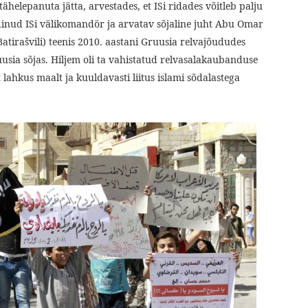
ähelepanuta jätta, arvestades, et ISi ridades võitleb palju
inud ISi välikomandör ja arvatav sõjaline juht Abu Omar
tirašvili) teenis 2010. aastani Gruusia relvajõududes
usia sõjas. Hiljem oli ta vahistatud relvasalakaubanduse
lahkus maalt ja kuuldavasti liitus islami sõdalastega