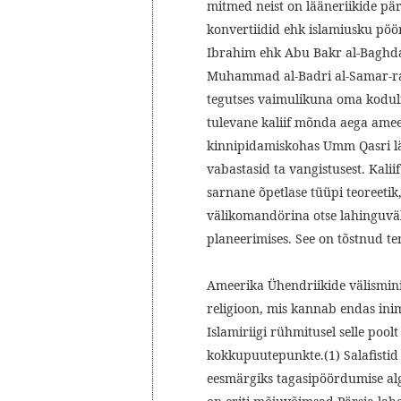
mitmed neist on lääneriikide pär
konvertiidid ehk islamiusku pöör
Ibrahim ehk Abu Bakr al-Baghda
Muhammad al-Badri al-Samar-rai)
tegutses vaimulikuna oma koduli
tulevane kaliif mõnda aega amee
kinnipidamiskohas Umm Qasri läh
vabastasid ta vangistusest. Kali
sarnane õpetlase tüüpi teoreetik,
välikomandörina otse lahinguvälj
planeerimises. See on tõstnud te
Ameerika Ühendriikide välismin
religioon, mis kannab endas ini
Islamiriigi rühmitusel selle poo
kokkupuutepunkte.(1) Salafistid 
eesmärgiks tagasipöördumise alg