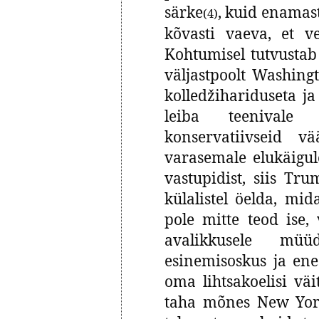
särke
, kuid enamast
(4)
kõvasti vaeva, et 
Kohtumisel tutvustab
väljastpoolt Washing
kolledžihariduseta j
leiba teenivale t
konservatiivseid v
varasemale elukäigule
vastupidist, siis Tr
külalistel öelda, mid
pole mitte teod ise
avalikkusele mü
esinemisoskus ja ene
oma lihtsakoelisi väit
taha mõnes New Yorg