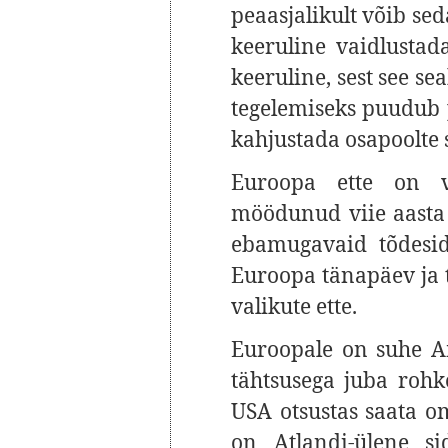
peaasjalikult võib sed
keeruline vaidlustad
keeruline, sest see se
tegelemiseks puudub po
kahjustada osapoolte s
Euroopa ette on v
möödunud viie aasta 
ebamugavaid tõdesid
Euroopa tänapäev ja tu
valikute ette.
Euroopale on suhe A
tähtsusega juba rohke
USA otsustas saata o
on Atlandi-ülene s