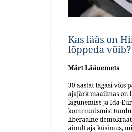
Kas lääs on Hi
lõppeda võib?
Märt Läänemets
30 aastat tagasi võis p
ajajärk maailmas on 
lagunemise ja Ida-Eu
kommunismist tundus, 
liberaalne demokraat
ainult aja küsimus, m