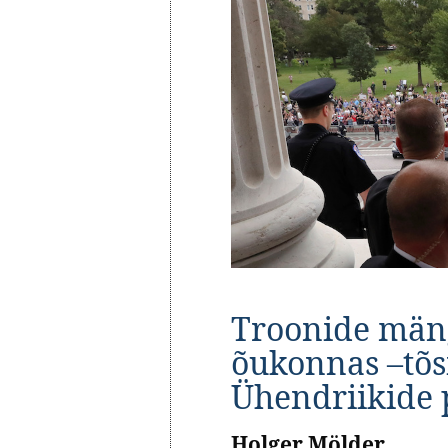
Troonide män
õukonnas –
tõ
Ühendriikide p
Holger Mölder