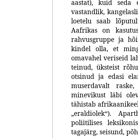
aastat), kuid seda
vastandlik, kangelasl
loetelu saab lõputu
Aafrikas on kasutus
rahvusgruppe ja hõ
kindel olla, et mi
omavahel veriseid lah
teinud, üksteist rõh
otsinud ja edasi el
muserdavalt raske
minevikust läbi ole
tähistab afrikaanike
„eraldiolek“). Apa
poliitilises leksiko
tagajärg, seisund, põh