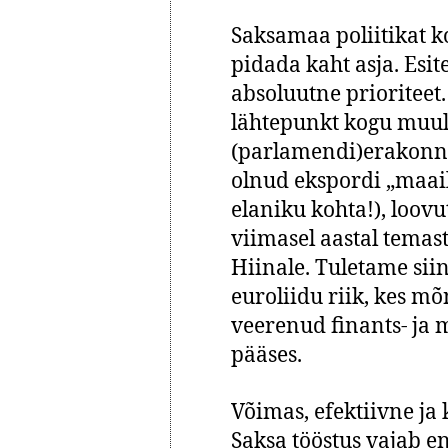
Saksamaa poliitikat k
pidada kaht asja. Esit
absoluutne prioriteet.
lähtepunkt kogu muule
(parlamendi)erakonn
olnud ekspordi „maai
elaniku kohta!), loov
viimasel aastal tema
Hiinale. Tuletame sii
euroliidu riik, kes mõ
veerenud finants- ja m
pääses.
Võimas, efektiivne ja 
Saksa tööstus vajab e