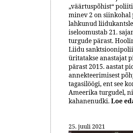
„väärtuspõhist“ poliit
minev 2 on siinkohal 
lahkunud liidukantsle
iseloomustab 21. sajan
turgude pärast. Hooli
Liidu sanktsioonipoli
üritatakse anastajat 
pärast 2015. aastat p
annekteerimisest põhj
tagasilöögi, ent see 
Ameerika turgudel, nii
kahanenudki.
Loe ed
25. juuli 2021