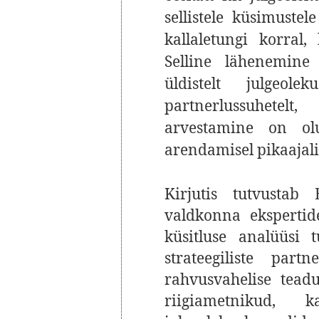
sellistele küsimuste
kallaletungi korral
Selline lähenemine
üldistelt julgeole
partnerlussuhetel
arvestamine on olul
arendamisel pikaajali
Kirjutis tutvustab E
valdkonna ekspertid
küsitluse analüüsi 
strateegiliste part
rahvusvahelise tead
riigiametnikud, k