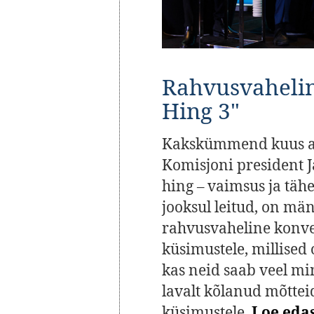
Rahvusvahelin
Hing 3"
Kakskümmend kuus aa
Komisjoni president J
hing – vaimsus ja tä
jooksul leitud, on mä
rahvusvaheline konve
küsimustele, millise
kas neid saab veel mi
lavalt kõlanud mõttei
küsimustele.
Loe edas