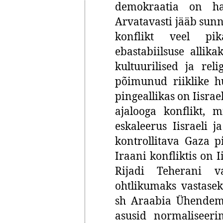
demokraatia on hab
Arvatavasti jääb sunni
konflikt veel pi
ebastabiilsuse allik
kultuurilised ja rel
põimunud riiklike h
pingeallikas on Iisrae
ajalooga konflikt, 
eskaleerus Iisraeli 
kontrollitava Gaza p
Iraani konfliktis on I
Rijadi Teherani 
ohtlikumaks vastasek
sh Araabia Ühendemi
asusid normaliseeri