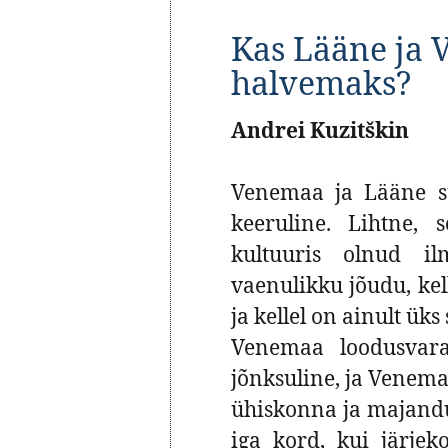
Kas Lääne ja 
halvemaks?
Andrei Kuzitškin
Venemaa ja Lääne su
keeruline. Lihtne, s
kultuuris olnud i
vaenulikku jõudu, ke
ja kellel on ainult ük
Venemaa loodusvara
jõnksuline, ja Venema
ühiskonna ja majandu
iga kord, kui järje