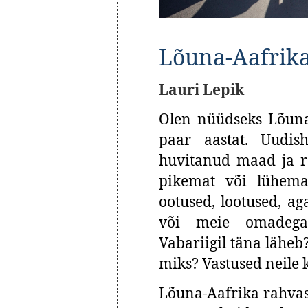
Lõuna-Aafrik
Lauri Lepik
Olen nüüdseks Lõuna
paar aastat. Uudis
huvitanud maad ja ra
pikemat või lühema
ootused, lootused, a
või meie omadega
Vabariigil täna läheb?
miks? Vastused neile k
Lõuna-Aafrika rahvast