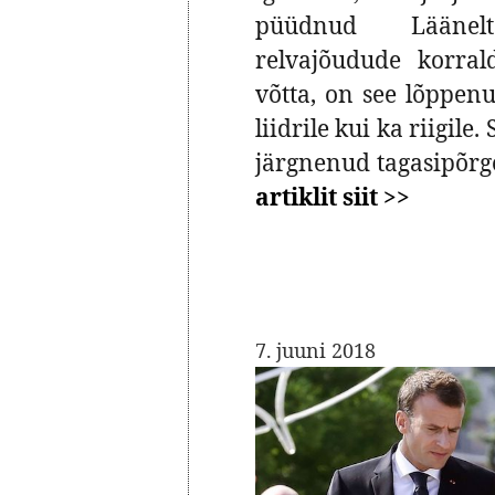
püüdnud Läänelt 
relvajõudude korral
võtta, on see lõppenu
liidrile kui ka riigile
järgnenud tagasipõrg
artiklit siit >>
7. juuni 2018