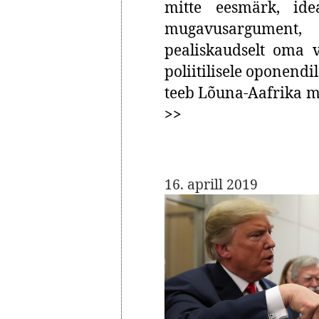
mitte eesmärk, ide
mugavusargument
pealiskaudselt oma v
poliitilisele oponend
teeb Lõuna-Aafrika mi
>>
16. aprill 2019