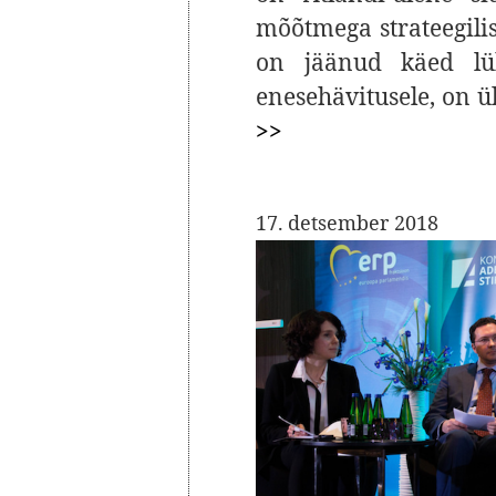
mõõtmega strateegili
on jäänud käed lü
enesehävitusele, on 
>>
17. detsember 2018