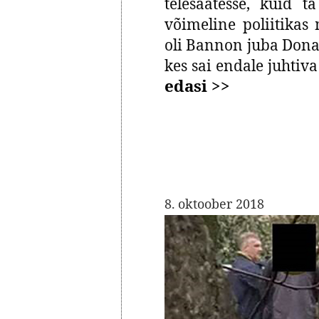
telesaatesse, kuid 
võimeline poliitikas
oli Bannon juba Dona
kes sai endale juhtiv
edasi >>
8. oktoober 2018