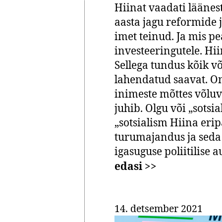
Hiinat vaadati läänest 
aasta jagu reformide ja
imet teinud. Ja mis 
investeeringutele. Hi
Sellega tundus kõik 
lahendatud saavat. O
inimeste mõttes võluvi
juhib. Olgu või „sotsi
„sotsialism Hiina er
turumajandus ja seda
igasuguse poliitilise
edasi >>
14. detsember 2021