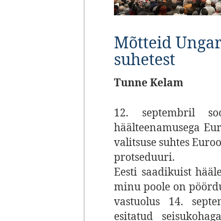
Mõtteid Ungar
suhetest
Tunne Kelam
12. septembril s
häälteenamusega Eur
valitsuse suhtes Euro
protseduuri.
Eesti saadikuist hääl
minu poole on pöördu
vastuolus 14. sept
esitatud seisukohag