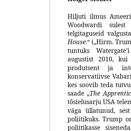
Hiljuti ilmus Ameer
Woodwardi sulest 
telgitaguseid valgus
House
.“ („Hirm. Trum
tuntuks Watergate’i
augustist 2010, kui
produtsent ja in
konservatiivse Vabari
kes soovib teda tutv
saade „
The Apprentic
tõsielusarju USA tele
väga üllatunud, ses
poliitikuks. Trump o
poliitikasse sisen