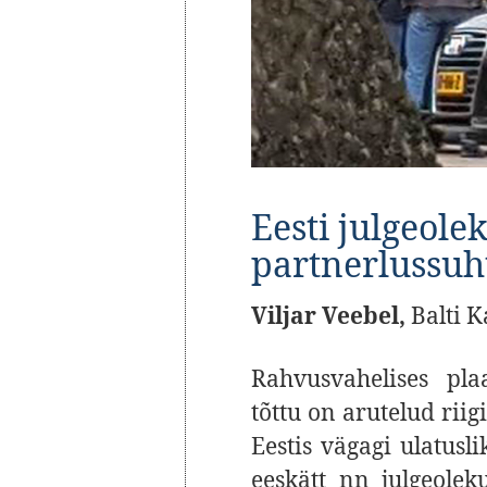
Eesti julgeole
partnerlussuh
Viljar Veebel,
Balti K
Rahvusvahelises pla
tõttu on arutelud riig
Eestis vägagi ulatusli
eeskätt nn julgeole