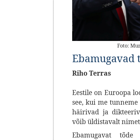
Foto: Mu
Ebamugavad t
Riho Terras
Eestile on Euroopa lo
see, kui me tunneme 
häirivad ja dikteeri
võib üldistavalt nim
Ebamugavat tõde 