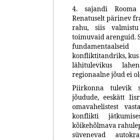
4. sajandi Rooma
Renatus
elt
pärinev f
rahu, siis valmistu
toimuvaid arenguid.
fundamentaalseid 
konfliktitandriks, k
lähitulevikus lah
regionaalne jõud ei ol
Piirkonna tulevik 
jõudude, eeskätt Iis
omavahelistest vast
konflikti jätkum
kõikehõlmava rahulep
süvenevad autokra