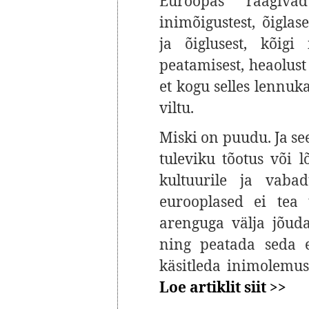
Euroopas räägiva
inimõigustest, õiglas
ja õiglusest, kõigi
peatamisest, heaolust
et kogu selles lennuk
viltu.
Miski on puudu. Ja se
tuleviku tõotus või 
kultuurile ja vaba
eurooplased ei tea 
arenguga välja jõud
ning peatada seda e
käsitleda inimolemu
Loe artiklit siit >>