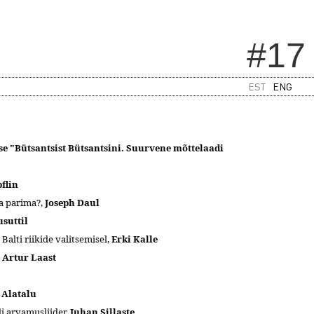
#17
EST
ENG
se "Bütsantsist Bütsantsini. Suurvene mõttelaadi
flin
a parima?,
Joseph Daul
suttil
alti riikide valitsemisel,
Erki Kalle
,
Artur Laast
 Alatalu
i arvamusliider,
Juhan Sillaste