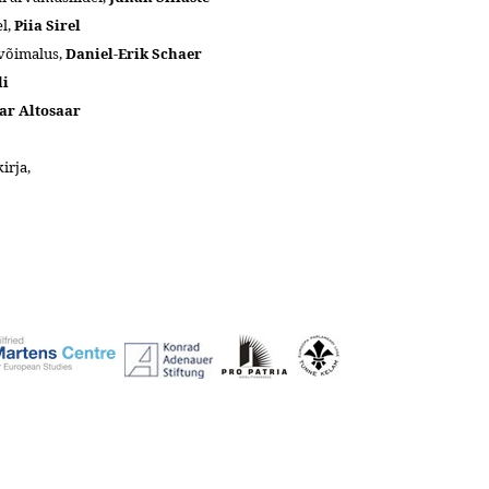
el,
Piia Sirel
uvõimalus,
Daniel-Erik Schaer
li
ar Altosaar
irja,