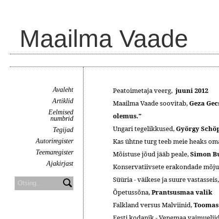
Maailma Vaade
Avaleht
Peatoimetaja veerg,
juuni 2012
Artiklid
Maailma Vaade soovitab,
Geza Gec
Eelmised
olemus."
numbrid
Ungari tegelikkused,
György Schöp
Tegijad
Kas ühtne turg teeb meie heaks om
Autoriregister
Teemaregister
Mõistuse jõud jääb peale,
Simon Bu
Ajakirjast
Konservatiivsete erakondade mõju B
Süüria - väikese ja suure vastasseis
Õpetussõna,
Prantsusmaa valik
Falkland versus Malviinid,
Toomas
Eesti kodanik - Venemaa vaimueliid