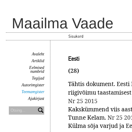
Maailma Vaade
Sisukord
Avaleht
Eesti
Artiklid
Eelmised
(28)
numbrid
Tegijad
Tähtis dokument. Eesti
Autoriregister
riigivõimu taastamisest
Teemaregister
Ajakirjast
Nr 25 2015
Kakskümmend viis aastat
Tunne Kelam.
Nr 25 20
Külma sõja varjud ja Ee