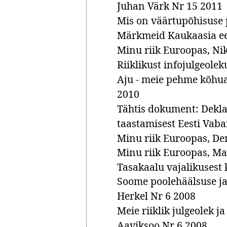
Juhan Värk Nr 15 2011
Mis on väärtupõhisuse 
Märkmeid Kaukaasia ee
Minu riik Euroopas, Ni
Riiklikust infojulgeole
Aju - meie pehme kõhua
2010
Tähtis dokument: Dekla
taastamisest Eesti Vaba
Minu riik Euroopas, De
Minu riik Euroopas, Ma
Tasakaalu vajalikusest 
Soome poolehäälsuse ja 
Herkel Nr 6 2008
Meie riiklik julgeolek 
Aaviksoo Nr 6 2008